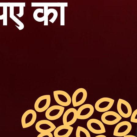
पए का