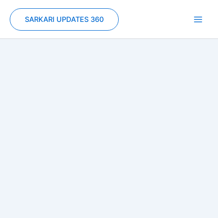
Skip
to
SARKARI UPDATES 360
content