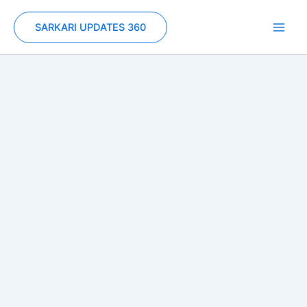
Skip
to
SARKARI UPDATES 360
content