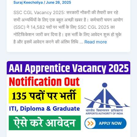
Suraj Keecholiya
/
June 26, 2025
SSC CGL Vacancy 2025: सरकारी नौकरी की तैयारी कर रहे
सभी अभ्यर्थियों के लिए एक बहुत अच्छी खबर है। कर्मचारी चयन आयोग
(SSC) ने 14,582 पदों पर भर्ती के लिए SSC CGL 2025 का
नोटिफिकेशन जारी कर दिया है। इस भर्ती के लिए आवेदन शुरू हो चुके
है और इसमें आवेदन करने की अंतिम तिथि …
Read more