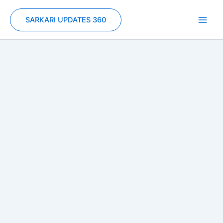
Skip
to
SARKARI UPDATES 360
content