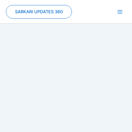
Skip
to
SARKARI UPDATES 360
content