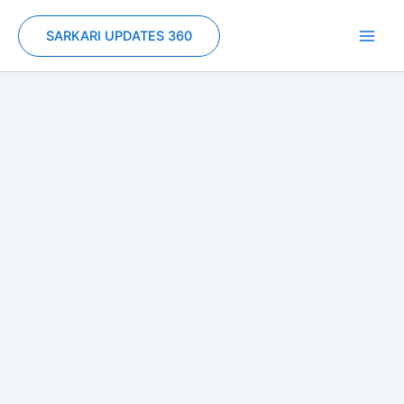
Skip
to
SARKARI UPDATES 360
content