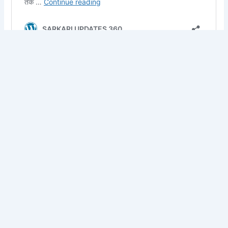
PREVIOUS
NEXT
Home
About Us
Contact Us
Disclaimer
Privacy Policy
Terms and Conditions
Copyright © 2026 SARKARI UPDATES 360