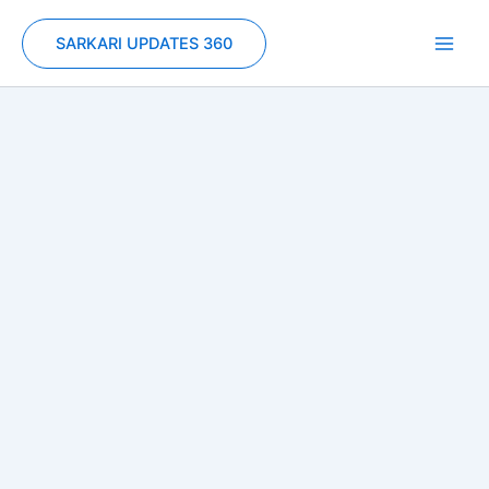
Skip
to
SARKARI UPDATES 360
content