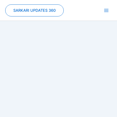
Skip
to
SARKARI UPDATES 360
content