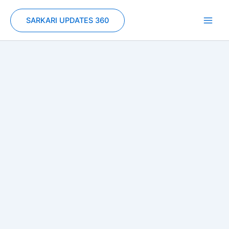
Skip
to
SARKARI UPDATES 360
content