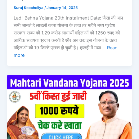
Suraj Keecholiya
/
January 14, 2025
Ladli Behna Yojana 20th Installment Date: जैसा की आप
सभी जानते है लाडली बहना योजना के तहत हर महीने मध्य प्रदेश
सरकार राज्य की 1.29 करोड़ लाभार्थी महिलाओं को 1250 रुपए की
आर्थिक सहायता प्रदान करती है और अब तक इस योजना के तहत
महिलाओं को 19 किस्तें प्राप्त हो चुकी है। हालही में मध्य …
Read
more