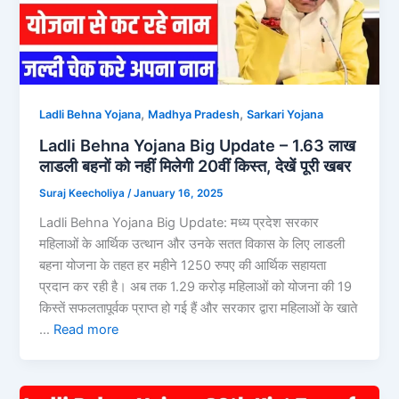
,
,
Ladli Behna Yojana
Madhya Pradesh
Sarkari Yojana
Ladli Behna Yojana Big Update – 1.63 लाख
लाडली बहनों को नहीं मिलेगी 20वीं किस्त, देखें पूरी खबर
Suraj Keecholiya
/
January 16, 2025
Ladli Behna Yojana Big Update: मध्य प्रदेश सरकार
महिलाओं के आर्थिक उत्थान और उनके सतत विकास के लिए लाडली
बहना योजना के तहत हर महीने 1250 रुपए की आर्थिक सहायता
प्रदान कर रही है। अब तक 1.29 करोड़ महिलाओं को योजना की 19
किस्तें सफलतापूर्वक प्राप्त हो गई हैं और सरकार द्वारा महिलाओं के खाते
…
Read more