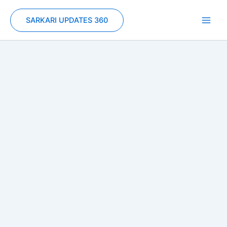
Skip
to
SARKARI UPDATES 360
content