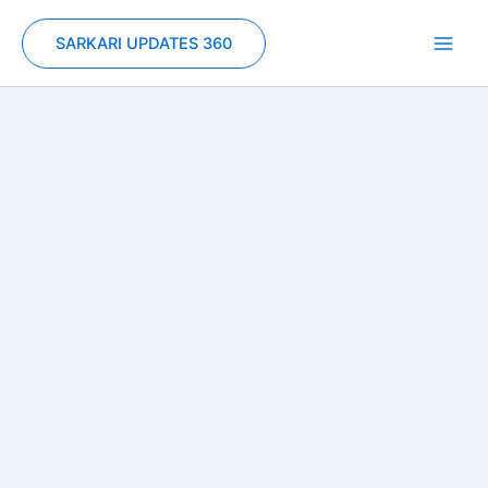
Skip
to
SARKARI UPDATES 360
content