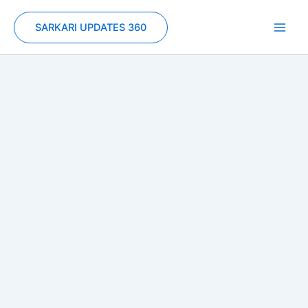
Skip
to
SARKARI UPDATES 360
content