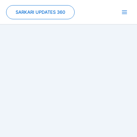
Skip
to
SARKARI UPDATES 360
content