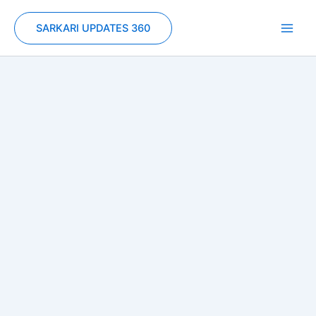
Skip
to
SARKARI UPDATES 360
content