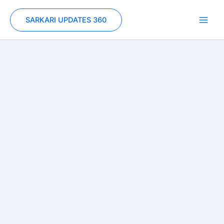
Skip
to
SARKARI UPDATES 360
content