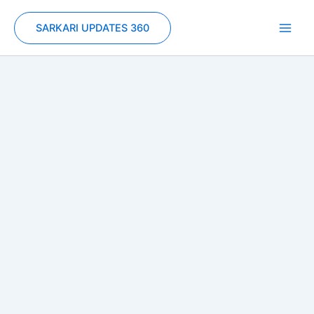
Skip
to
SARKARI UPDATES 360
content