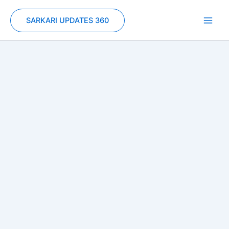
Skip
to
SARKARI UPDATES 360
content