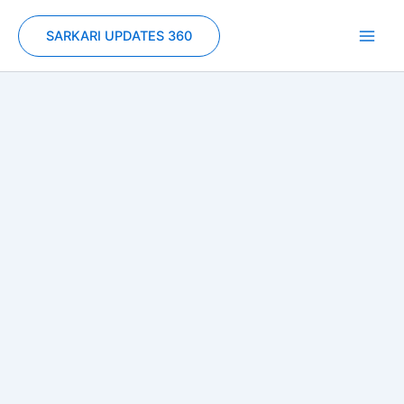
Skip
to
SARKARI UPDATES 360
content