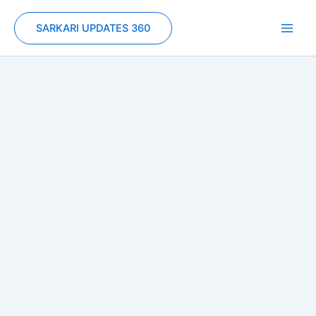
Skip
to
SARKARI UPDATES 360
content