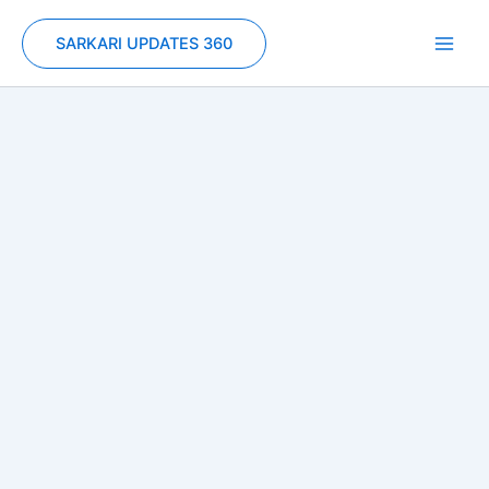
Skip
to
SARKARI UPDATES 360
content