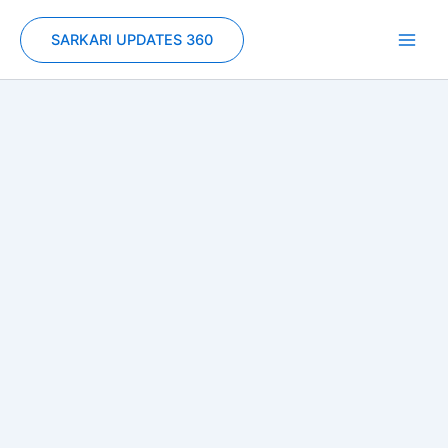
Skip
to
SARKARI UPDATES 360
content