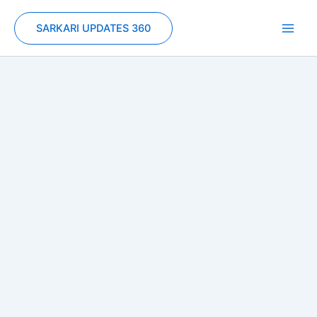
Skip
to
SARKARI UPDATES 360
content