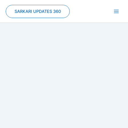
Skip
to
SARKARI UPDATES 360
content