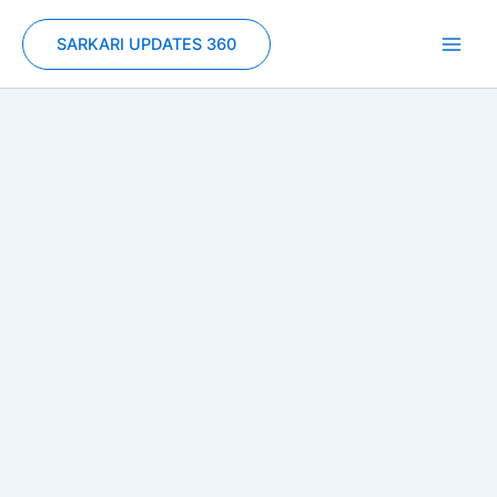
Skip
to
SARKARI UPDATES 360
content