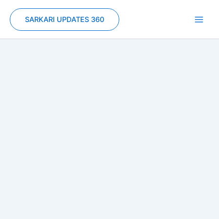
Skip
to
SARKARI UPDATES 360
content