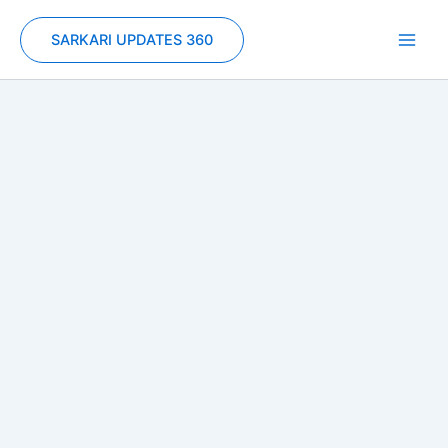
Skip
to
SARKARI UPDATES 360
content