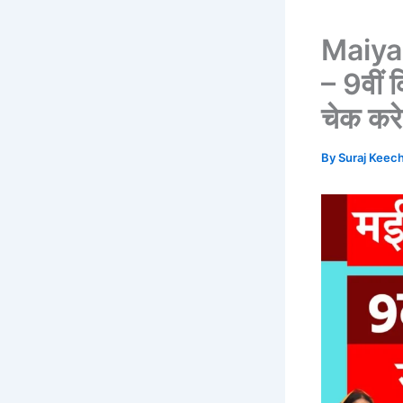
Maiya
– 9वीं 
चेक करे
By
Suraj Keec