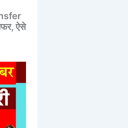
nsfer
सफर, ऐसे