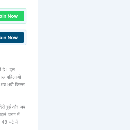
oin Now
oin Now
ी है। इस
लाख महिलाओं
र अब 9वी किस्त
देरी हुई और अब
हले चरण में
8 घंटे में