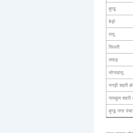
बुण्डू
बेड़ो
रातू
सिल्ली
तमाड़
सोनाहातू
नगड़ी शहरी
नामकुम शहर
बुण्डू नगर 