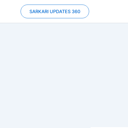
Skip
to
SARKARI UPDATES 360
content