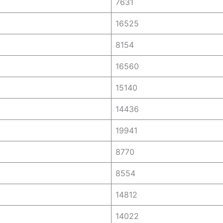
7631
16525
8154
16560
15140
14436
19941
8770
8554
14812
14022