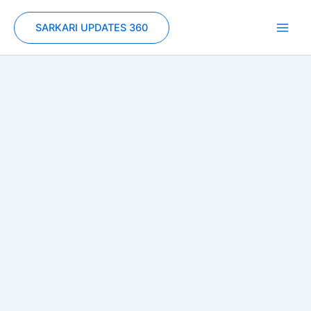
Skip
to
SARKARI UPDATES 360
content