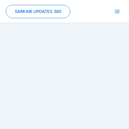
Skip
to
SARKARI UPDATES 360
content